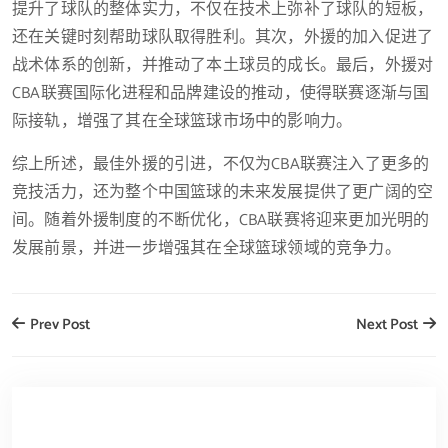
提升了球队的整体实力，不仅在技术上弥补了球队的短板，
还在关键时刻帮助球队取得胜利。其次，外援的加入促进了
战术体系的创新，并推动了本土球员的成长。最后，外援对
CBA联赛国际化进程和品牌建设的推动，使得联赛逐渐与国
际接轨，增强了其在全球篮球市场中的影响力。
综上所述，最佳外援的引进，不仅为CBA联赛注入了更多的
竞技活力，还为整个中国篮球的未来发展提供了更广阔的空
间。随着外援制度的不断优化，CBA联赛将迎来更加光明的
发展前景，并进一步增强其在全球篮球领域的竞争力。
Prev Post
Next Post