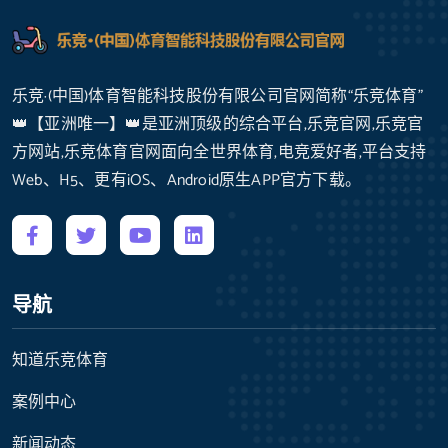
乐竞·(中国)体育智能科技股份有限公司官网简称“乐竞体育”
👑【亚洲唯一】👑是亚洲顶级的综合平台,乐竞官网,乐竞官
方网站,乐竞体育官网面向全世界体育,电竞爱好者,平台支持
Web、H5、更有iOS、Android原生APP官方下载。
导航
知道乐竞体育
案例中心
新闻动态