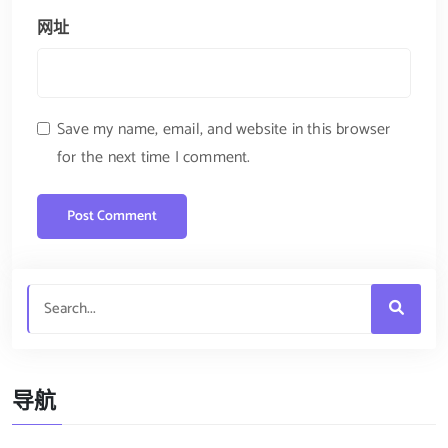
网址
Save my name, email, and website in this browser
for the next time I comment.
导航