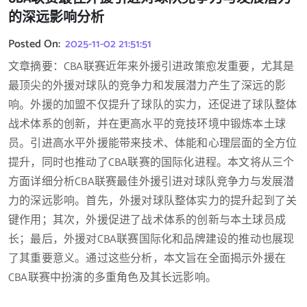
的深远影响分析
Posted On:
2025-11-02 21:51:51
文章摘要：CBA联赛近年来外援引进政策愈发重要，尤其是
最顶尖的外援对球队的竞争力和发展潜力产生了深远的影
响。外援的加盟不仅提升了球队的实力，还促进了球队整体
战术体系的创新，并在更高水平的竞技环境中锻炼本土球
员。引进高水平外援能带来技术、体能和心理层面的全方位
提升，同时也推动了CBA联赛的国际化进程。本文将从三个
方面详细分析CBA联赛最佳外援引进对球队竞争力与发展潜
力的深远影响。首先，外援对球队整体实力的提升起到了关
键作用；其次，外援促进了战术体系的创新与本土球员成
长；最后，外援对CBA联赛国际化和品牌建设的推动也展现
了其重要意义。通过这些分析，本文旨在全面揭示外援在
CBA联赛中扮演的多重角色及其长远影响。