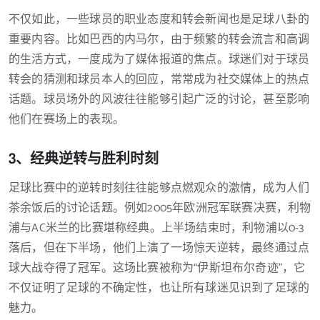
不仅如此，一些球员的职业态度和转会新闻也是足球八卦的
重要内容。比如巴西的内马尔，由于频繁的转会流言和高调
的生活方式，一度成为了媒体报道的焦点。球迷们对于球员
转会的猜测和球员本人的回应，常常成为社交媒体上的热点
话题。球员场外的风波往往能够引起广泛的讨论，甚至影响
他们在赛场上的表现。
3、经典逆转与胜利时刻
足球比赛中的逆转时刻往往能够点燃观众的激情，成为人们
茶余饭后的讨论话题。例如2005年欧洲冠军联赛决赛，利物
浦与AC米兰的比赛堪称经典。上半场结束时，利物浦以0-3
落后，但在下半场，他们上演了一场惊天逆转，最终通过点
球大战夺得了冠军。这场比赛被称为“伊斯坦布尔奇迹”，它
不仅证明了足球的不确定性，也让所有球迷见识到了足球的
魅力。