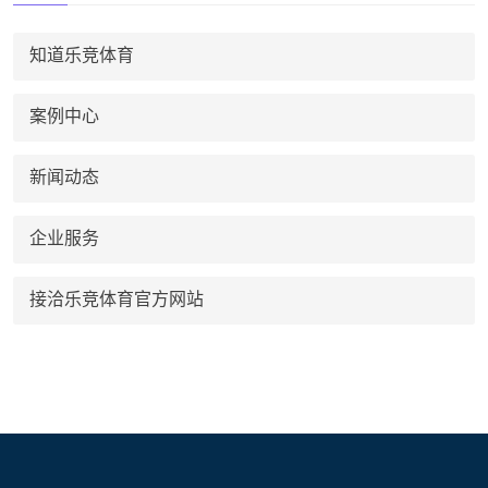
知道乐竞体育
案例中心
新闻动态
企业服务
接洽乐竞体育官方网站