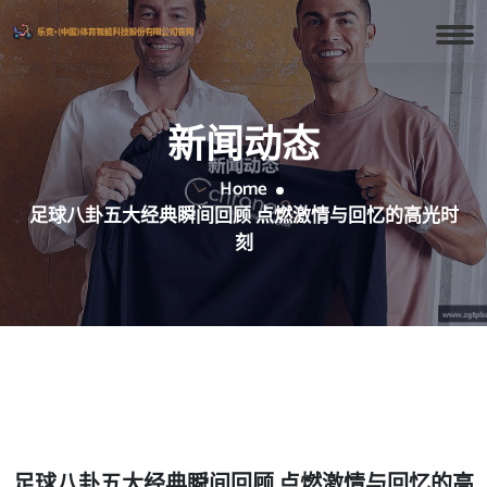
新闻动态
Home
足球八卦五大经典瞬间回顾 点燃激情与回忆的高光时
刻
足球八卦五大经典瞬间回顾 点燃激情与回忆的高