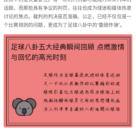
话题，而那些具有争议的判罚，往往也成为球迷和媒体热衷
讨论的焦点。裁判的判决是否准确、公正，已经不仅仅是一
个比赛规则的问题，更成为了足球八卦中的“重磅炸弹”。