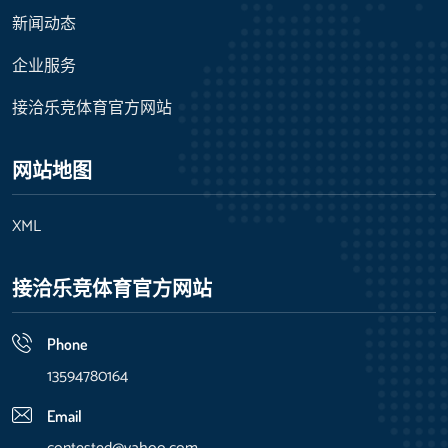
新闻动态
企业服务
接洽乐竞体育官方网站
网站地图
XML
接洽乐竞体育官方网站
Phone
13594780164
Email