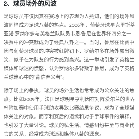
2、球员场外的风波
足球球员不仅因其在赛场上的表现为人熟知，他们的场外风
波同样成为足球八卦的热点。2006年，葡萄牙球星克里斯蒂
亚诺·罗纳尔多与英格兰队队员韦恩·鲁尼在世界杯四分之一
决赛中的冲突就成为了经典八卦之一。当时，鲁尼在比赛中
因与葡萄牙球员的冲突被红牌罚下，罗纳尔多在场外露出微
笑，似乎在为队友的行为感到高兴。这一举动引发了英格兰
媒体和球迷的愤怒，认为罗纳尔多背叛了鲁尼，成为了英格
兰球迷心中的“背信弃义者”。
除了场上的争执，球员的场外生活也常常成为公众关注的焦
点。比如2009年，法国足球明星亨利因在对阵爱尔兰的世界
杯附加赛中使用手球助攻导致比赛结果争议，成为了全球媒
体关注的对象。而亨利赛后的道歉和对于手球事件的解释，
也引发了大量讨论。球员的私生活、情感纠纷甚至与商业代
言的关系，经常成为球迷和媒体八卦的源泉。