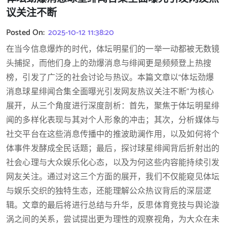
议关注不断
Posted On:
2025-10-12 11:38:20
在当今信息爆炸的时代，体坛明星们的一举一动都被无数镜
头捕捉，而他们身上的劲爆消息与绯闻更是频频登上热搜
榜，引发了广泛的社会讨论与热议。本篇文章以“体坛劲爆
消息球星绯闻合集全面曝光引发网友热议关注不断”为核心
展开，从三个角度进行深度剖析：首先，聚焦于体坛明星绯
闻的多样化表现与其对个人形象的冲击；其次，分析媒体与
社交平台在这些消息传播中的推波助澜作用，以及如何将个
体事件发酵成全民话题；最后，探讨球星绯闻背后折射出的
社会心理与大众娱乐化心态，以及为何这些内容能持续引发
网友关注。通过对这三个方面的展开，我们不仅能窥见体坛
与娱乐交织的独特生态，还能理解公众热议背后的深层逻
辑。文章的最后将进行总结与升华，反思体育竞技与舆论漩
涡之间的关系，尝试提出更为理性的观察视角，为大众在未