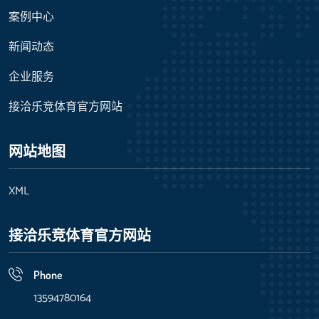
案例中心
新闻动态
企业服务
接洽乐竞体育官方网站
网站地图
XML
接洽乐竞体育官方网站
Phone
13594780164