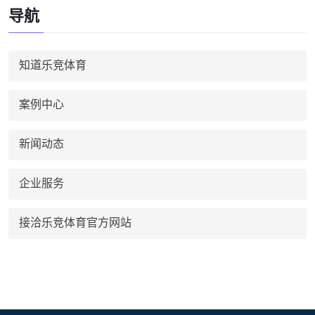
导航
知道乐竞体育
案例中心
新闻动态
企业服务
接洽乐竞体育官方网站