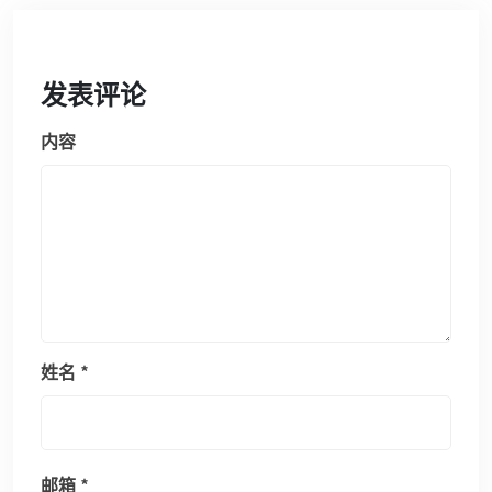
发表评论
内容
姓名
*
邮箱
*