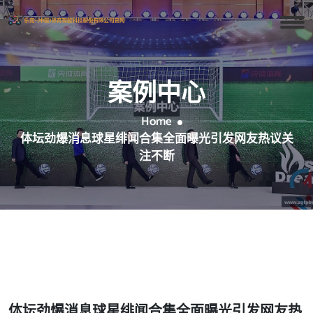
案例中心
Home
体坛劲爆消息球星绯闻合集全面曝光引发网友热议关
注不断
体坛劲爆消息球星绯闻合集全面曝光引发网友热