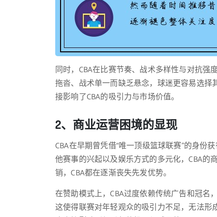
同时，CBA在比赛节奏、战术多样性与对抗强
拖沓、战术单一而缺乏悬念，球迷更容易选择
接影响了CBA的吸引力与市场价值。
2、商业运营困境的显现
CBA在早期曾凭借“唯一顶级篮球联赛”的身
他赛事的兴起以及娱乐方式的多元化，CBA的
销，CBA都在逐渐丧失先发优势。
在赞助模式上，CBA过度依赖传统广告和冠名
这使得联赛对年轻观众的吸引力不足，无法形成