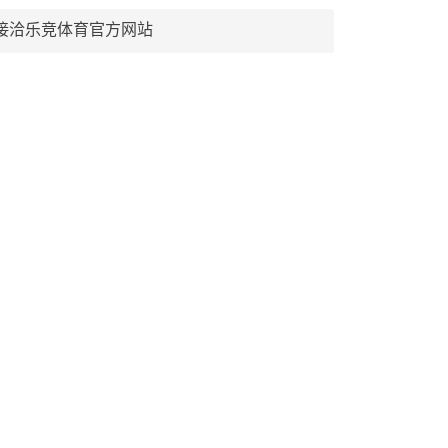
接洽乐竞体育官方网站