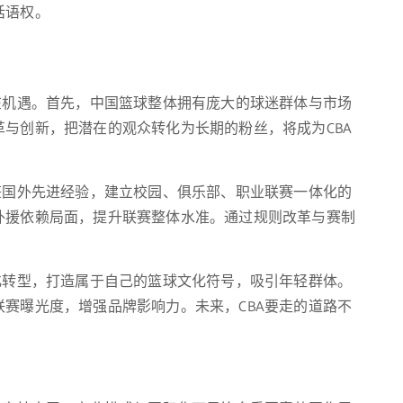
话语权。
在机遇。首先，中国篮球整体拥有庞大的球迷群体与市场
与创新，把潜在的观众转化为长期的粉丝，将成为CBA
鉴国外先进经验，建立校园、俱乐部、职业联赛一体化的
外援依赖局面，提升联赛整体水准。通过规则改革与赛制
化转型，打造属于自己的篮球文化符号，吸引年轻群体。
赛曝光度，增强品牌影响力。未来，CBA要走的道路不