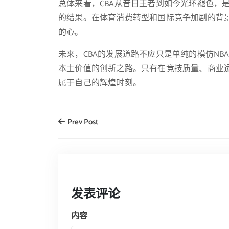
总体来看，CBA从昔日王者到如今光环褪色，
的结果。在体育消费转型和国际竞争加剧的背景
的心。
未来，CBA的发展道路不应只是单纯的模仿N
本土价值的创新之路。只有在竞技质量、商业运
属于自己的辉煌时刻。
Prev Post
发表评论
内容