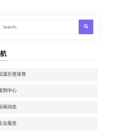
航
知道乐竞体育
案例中心
新闻动态
企业服务