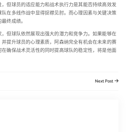
性，但球员的适应能力和战术执行力是其能否持续高效发
球队在多线作战中显得捉襟见肘。而心理因素与关键决策
的最终成绩。
伏，但球队依然展现出强大的潜力和竞争力。如果能够在
，并提升球员的心理素质，阿森纳完全有机会在未来的赛
何在确保战术灵活性的同时提高球队的稳定性，将是他面
Next Post