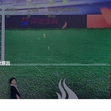
新闻动
企业服
接洽乐竞体育官方
态
务
网站
次原因