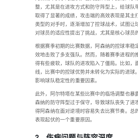
整，尤其是在进攻方式和防守阵型上，给球队
取得了显著的成绩，攻击端的高效表现是其主
类型的对手时，逐渐增加了控球战术，试图让
对球员的适应性提出了挑战，尤其是核心球员
根据赛季初期的比赛数据，阿森纳的控球率稳定
效地击败了多支强队。然而，随着赛季进程的
得有些疲软，球队的进攻陷入了僵局。比如，
线，比赛中的控球优势并未转化为实际的进球
影响球队稳定性的重要因素。
此外，阿尔特塔在某些比赛中的临场调整也暴
森纳的防守阵型过于保守，导致球队丧失了进
得阿森纳在面对逆境时容易失去比赛节奏。总
表现起伏的一个重要原因。
2、伤病问题与阵容深度