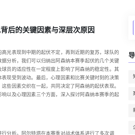
现背后的关键因素与深层次原因
的高光表现到中期的起伏不定，再到近期的复苏，球队的
导
数据分析，我们可以归纳出阿森纳本赛季起伏的几个关键
及球员的适应性在一定程度上影响了阿森纳的稳定性。其
体表现受到波动。最后，心理因素和比赛关键时刻的决策
。这些因素交织在一起，共同决定了阿森纳的起伏表现。
影响以及心理因素三个方面，深入探讨阿森纳本赛季的起
进行分析。阿尔特塔在本赛季对战术体系进行了多次调