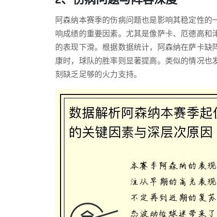
阿森纳本赛季的伤病问题也是影响其稳定性的
响成绩的重要因素。尤其是像萨卡、厄德高和
的表现下滑。根据数据统计，阿森纳在萨卡缺阵
康时，球队的胜率则显著提高。类似的情况也
刻缺乏足够的火力支持。