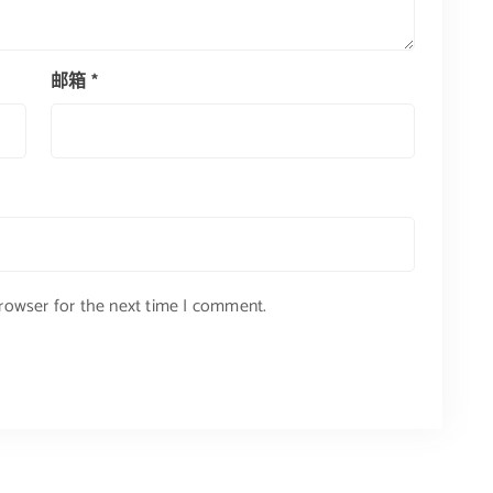
邮箱
*
browser for the next time I comment.