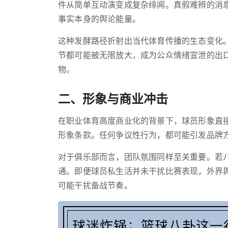
件从简单互动演变成复杂绯闻。真假难辨的消
事实本身的舆论能量。
这种发酵路径折射出当代体育传播的生态变化
节都可能被无限放大，成为公众情绪宣泄的出
物。
二、形象与商业冲击
在职业体育高度商业化的背景下，球员形象直
形象条款。任何争议性行为，都可能引发品牌
对于俱乐部而言，团队氛围同样至关重要。若
通。即便球员私生活并未干扰比赛表现，外界
可能干扰备战节奏。