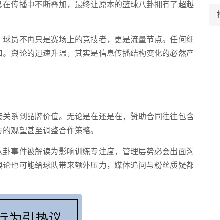
息在传播中不断叠加，最终让原本的篮球八卦拥有了超越
。球员不再只是赛场上的竞技者，更是流量节点。任何细
口。舆论的迅速升温，其实是信息传播结构变化的必然产
接关系到品牌价值。无论是在还是在，赞助合同往往包含
方的观望甚至调整合作策略。
八卦事件被解读为影响训练专注度，管理层势必会出面沟
舆论也可能给球队带来额外压力，媒体追问与粉丝质疑都