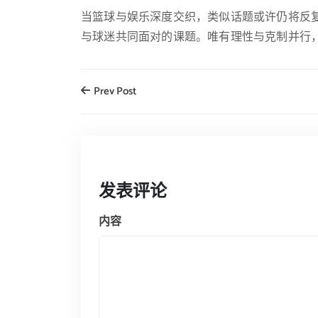
当篮球与娱乐深度交织，类似话题或许仍将反
与球迷共同面对的课题。唯有理性与克制并行
Prev Post
发表评论
内容