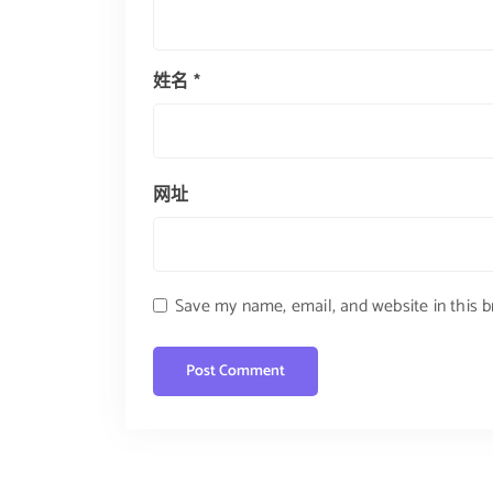
姓名
*
网址
Save my name, email, and website in this 