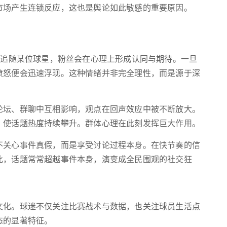
市场产生连锁反应，这也是舆论如此敏感的重要原因。
期追随某位球星，粉丝会在心理上形成认同与期待。一旦
愤怒便会迅速浮现。这种情绪并非完全理性，而是源于深
论坛、群聊中互相影响，观点在回声效应中被不断放大。
，使话题热度持续攀升。群体心理在此刻发挥巨大作用。
不关心事件真假，而是享受讨论过程本身。在快节奏的信
此，话题常常超越事件本身，演变成全民围观的社交狂
文化。球迷不仅关注比赛战术与数据，也关注球员生活点
态的显著特征。