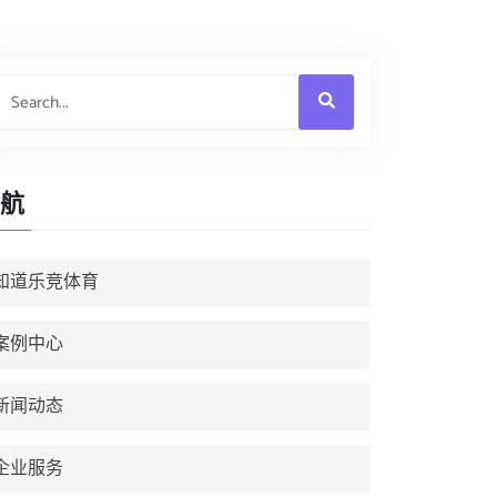
航
知道乐竞体育
案例中心
新闻动态
企业服务