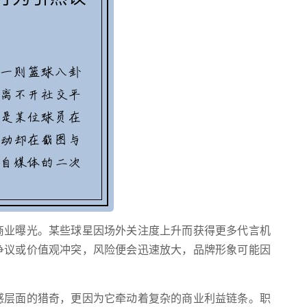
商业曝光。某些球星因场外关注度上升而获得更多代言机
争议或价值观冲突，风险便会迅速放大，品牌形象可能因
感层面的猎奇，更因为它牵动着复杂的商业利益链条。职