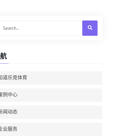
航
知道乐竞体育
案例中心
新闻动态
企业服务