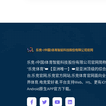
乐竞·(中国)体育智能科技股份有限公司官网简
“乐竞体育”👑【亚洲唯一】👑是亚洲顶级的综
台,乐竞官网,乐竞官方网站,乐竞体育官网面向
界体育,电竞爱好者,平台支持Web、H5、更有iO
Android原生APP官方下载。