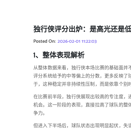
独行侠评分出炉：是高光还是
Posted On:
2026-02-01 11:22:03
1、整体表现解析
从整体数据来看，独行侠本场比赛的基础面并
评分系统给予的中等偏上的分数，更多反映了
于，这种稳定并非持续性压制，而是依靠个别
在比赛前半段，独行侠展现出较高的专注度，
机会。这一阶段的表现，直接拉高了球队的整体
争力。
但进入下半场后，球队状态出现明显起伏，失