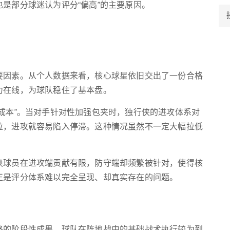
是部分球迷认为评分“偏高”的主要原因。
要因素。从个人数据来看，核心球星依旧交出了一份合格
力在线，为球队稳住了基本盘。
成本”。当对手针对性加强包夹时，独行侠的进攻体系对
位，进攻就容易陷入停滞。这种情况虽然不一定大幅拉低
换球员在进攻端贡献有限，防守端却频繁被针对，使得核
正是评分体系难以完全呈现、却真实存在的问题。
路的阶段性成果。球队在阵地战中的基础战术执行较为到