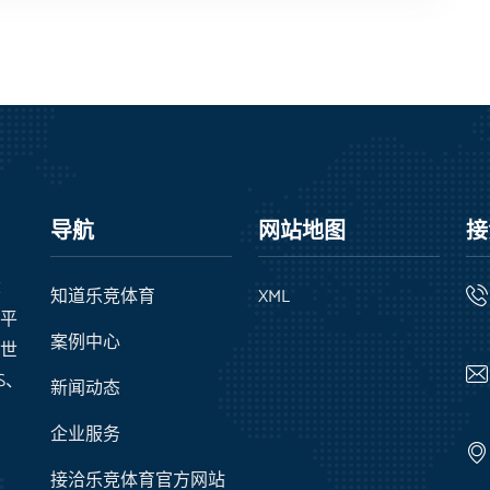
导航
网站地图
接
称
知道乐竞体育
XML
合平
案例中心
全世
S、
新闻动态
企业服务
接洽乐竞体育官方网站