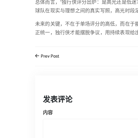
总体而言，“独行侠评分出炉：是高光还是低迷
球队在现实与理想之间的真实写照，高光时段
未来的关键，不在于单场评分的高低，而在于
正统一，独行侠才能摆脱争议，用持续表现给
Prev Post
发表评论
内容