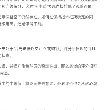
被连续得分，这种“断电式”表现直接拉低了观感评价。
提示调整空间仍然存在。如何在保持战术框架稳定的同
继续走高，还是停滞不前。
支处于“高光与低迷交汇点”的球队。评分所体现的并非
的状态。
失误，并提升角色球员的稳定输出，那么类似的评分很可
为常态。
系中的中等偏上将逐渐失去意义，外界评价也会从耐心观