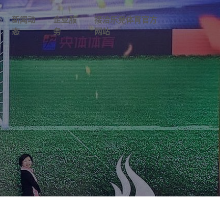
新闻动
企业服
接洽乐竞体育官方
态
务
网站