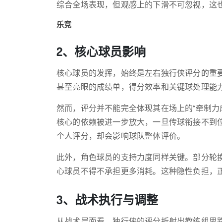
综合全场表现，但观感上的下滑不可忽视，这也
乐竞
2、核心球员影响
核心球员的发挥，始终是左右独行侠评分的重
甚至亮眼的成绩单，得分效率和关键球处理能
然而，评分并不能完全体现其在场上的“牵制力
核心的依赖被进一步放大，一旦传球衔接不到
个人评分，却会影响球队整体评价。
此外，角色球员的支持力度同样关键。部分轮
心球员不得不承担更多消耗。这种隐性负担，
3、战术执行与调整
从战术层面看，独行侠的评分折射出教练组思