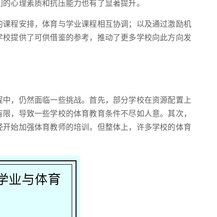
们的心理素质和抗压能力也有了显著提升。
的课程安排，体育与学业课程相互协调；以及通过激励机
学校提供了可供借鉴的参考，推动了更多学校向此方向发
程中，仍然面临一些挑战。首先，部分学校在资源配置上
有限，导致一些学校的体育教育条件不尽如人意。其次，
经开始加强体育教师的培训，但整体上，许多学校的体育