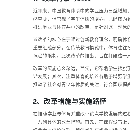
近年来，中国教育体系中的学业压力日益增加
然重要，但忽视了学生体质的培养，已经成为
推进学业与体育并重的改革，是针对这一现象
该改革的核心在于通过创新教育理念，明确体
重要组成部分。在传统教育模式中，体育往往
课程的限制。此次改革的推出，旨在打破这一
改革的实施意义深远，首先，它帮助学生摆脱了
谐发展；其次，注重体育的培养有助于增强学
推动了社会对青少年体质的关注，符合国家提
2、改革措施与实施路径
在推动学业与体育并重改革试点学校发展的过
一系列具体的改革措施。首先，在课程设置上