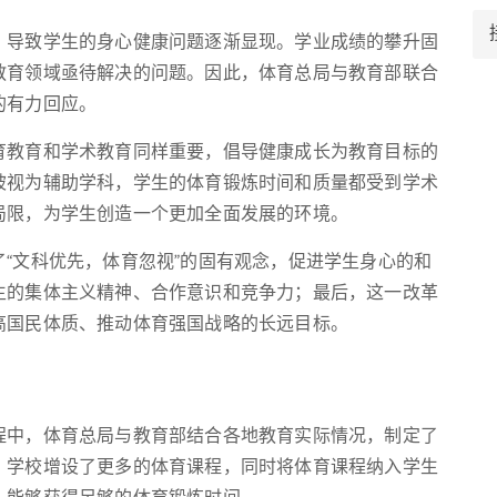
，导致学生的身心健康问题逐渐显现。学业成绩的攀升固
教育领域亟待解决的问题。因此，体育总局与教育部联合
的有力回应。
育教育和学术教育同样重要，倡导健康成长为教育目标的
被视为辅助学科，学生的体育锻炼时间和质量都受到学术
局限，为学生创造一个更加全面发展的环境。
“文科优先，体育忽视”的固有观念，促进学生身心的和
生的集体主义精神、合作意识和竞争力；最后，这一改革
高国民体质、推动体育强国战略的长远目标。
程中，体育总局与教育部结合各地教育实际情况，制定了
，学校增设了更多的体育课程，同时将体育课程纳入学生