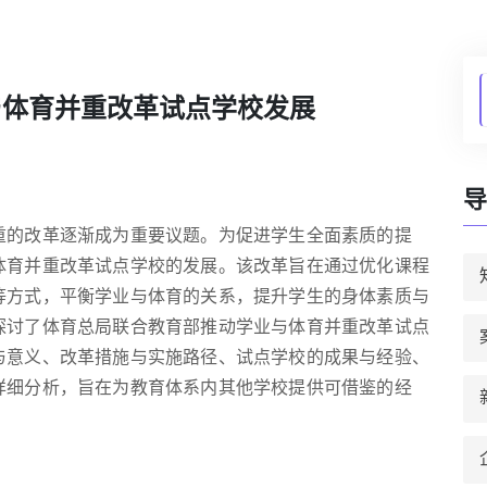
与体育并重改革试点学校发展
导
重的改革逐渐成为重要议题。为促进学生全面素质的提
体育并重改革试点学校的发展。该改革旨在通过优化课程
等方式，平衡学业与体育的关系，提升学生的身体素质与
探讨了体育总局联合教育部推动学业与体育并重改革试点
与意义、改革措施与实施路径、试点学校的成果与经验、
详细分析，旨在为教育体系内其他学校提供可借鉴的经