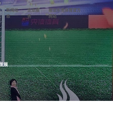
新闻动
企业服
接洽乐竞体育官方
态
务
网站
发展