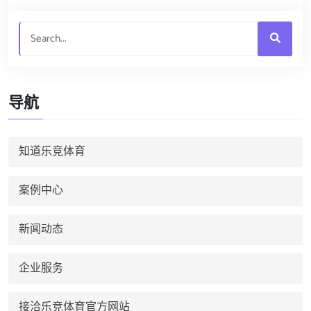
导航
知道乐竞体育
案例中心
新闻动态
企业服务
接洽乐竞体育官方网站