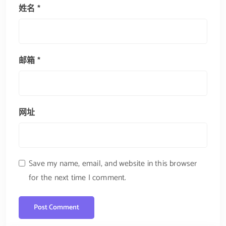
姓名
*
邮箱
*
网址
Save my name, email, and website in this browser
for the next time I comment.