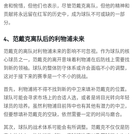
舍和惋惜，但他们也表示，尽管范戴克离队，但他的精神和
贡献将永远留在红军的历史中，成为球队不可或缺的一部
分。
4、范戴克离队后的利物浦未来
范戴克的离队对利物浦未来的影响不可忽视。作为球队的核
心球员之一，范戴克的离开意味着利物浦在后防线上需要找
到新的领袖。球队的整体防守体系或许会面临不小的调整，
这对于接下来的赛季是一个不小的挑战。
首先，利物浦将不得不找到新的中卫来填补范戴克的位置。
球队可能会寻求市场上的合适人选，或者是将目光转向年轻
球员的培养。虽然利物浦目前阵中也有其他有潜力的中卫，
但要想填补范戴克的空缺，依然需要一定的时间与磨合。
其次，球队的战术体系可能会有所调整。范戴克不仅仅是防