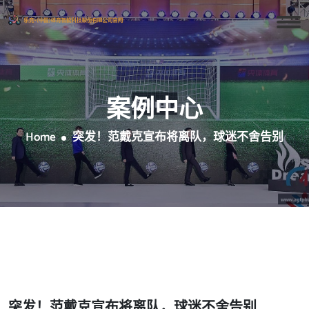
案例中心
Home
突发！范戴克宣布将离队，球迷不舍告别
突发！范戴克宣布将离队，球迷不舍告别