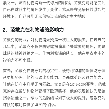
素之一。随着利物浦新一代球员的崛起，范戴克可能感受到
自己在球队中的角色发生了变化，尤其是在竞争日益激烈的
环境下，自己可能无法保持过去的绝对主力地位。
2、范戴克在利物浦的影响力
范戴克的离队，对利物浦无疑是一次巨大的损失。在过去的
几年中，范戴克不仅在防守端扮演着至关重要的角色，更是
球队的精神领袖之一。作为利物浦的队长，他在更衣室中的
影响力不可小觑。
首先，范戴克在防守端的稳定性，使得利物浦的整体防守体
系更加坚固。他的阅读比赛能力、身高优势以及领导能力，
让他在防守中几乎无可匹敌。尤其是在2018-2019赛季，范戴
克的存在帮助利物浦赢得了欧冠奖杯，他的表现被认为是该
赛季最佳之一。球队的后防线得到了极大的提升，范戴克为
球队的成功提供了坚实的保障。