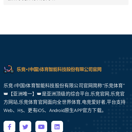
乐竞·(中国)体育智能科技股份有限公司官网简称“乐竞体育”
👑【亚洲唯一】👑是亚洲顶级的综合平台,乐竞官网,乐竞官
方网站,乐竞体育官网面向全世界体育,电竞爱好者,平台支持
Web、H5、更有iOS、Android原生APP官方下载。