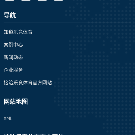
导航
知道乐竞体育
案例中心
新闻动态
企业服务
接洽乐竞体育官方网站
网站地图
XML