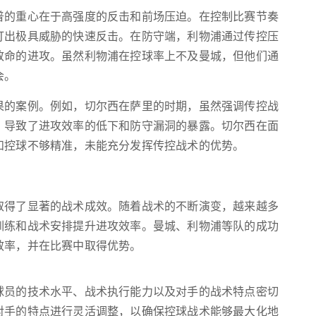
普的重心在于高强度的反击和前场压迫。在控制比赛节奏
打出极具威胁的快速反击。在防守端，利物浦通过传控压
致命的进攻。虽然利物浦在控球率上不及曼城，但他们通
会。
果的案例。例如，切尔西在萨里的时期，虽然强调传控战
，导致了进攻效率的低下和防守漏洞的暴露。切尔西在面
和控球不够精准，未能充分发挥传控战术的优势。
取得了显著的战术成效。随着战术的不断演变，越来越多
训练和战术安排提升进攻效率。曼城、利物浦等队的成功
效率，并在比赛中取得优势。
球员的技术水平、战术执行能力以及对手的战术特点密切
对手的特点进行灵活调整，以确保控球战术能够最大化地