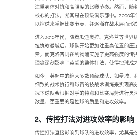
注重身体对抗和高强度的比赛节奏。然而，随
核心的打法，尤其是在顶级俱乐部中。2000
以控球来掌握比赛节奏，并逐渐在战术层面形
进入2010年代，随着瓜迪奥拉、克洛普等世
拉执教曼城后，球队开始更加注重高位置的压
奏。而克洛普则在利物浦实施了更高强度的传
理念深刻影响了英超的整体打法，使得控球成
如今，英超中的绝大多数顶级球队，如曼城、
细致的战术执行和球员的技战术训练来实现高
况下球队会根据对手的特点和比赛局势进行灵
数量，更重要的是控球的质量和进攻效率。
2、传控打法对进攻效率的影响
传控打法直接影响到球队的进攻效率，尤其是