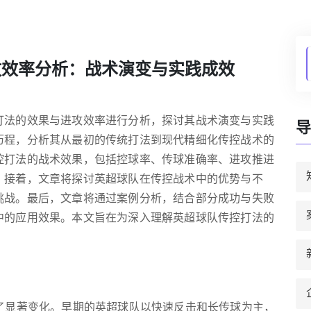
攻效率分析：战术演变与实践成效
打法的效果与进攻效率进行分析，探讨其战术演变与实践
导
历程，分析其从最初的传统打法到现代精细化传控战术的
控打法的战术效果，包括控球率、传球准确率、进攻推进
。接着，文章将探讨英超球队在传控战术中的优势与不
挑战。最后，文章将通过案例分析，结合部分成功与失败
中的应用效果。本文旨在为深入理解英超球队传控打法的
了显著变化。早期的英超球队以快速反击和长传球为主，