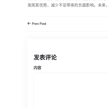
发挥其优势，减少不足带来的负面影响。未来
Prev Post
发表评论
内容