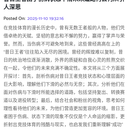
人深思
Posted On:
2025-11-10 19:32:16
在竞技体育的漫长历史中，曾有无数王者般的人物，他们凭
借卓绝的天赋、坚韧的意志和不懈的努力，赢得了掌声与荣
誉。然而，当伤病不可避免地到来，这些曾经高高在上的
“昔日王者”往往陷入无尽的困境。曾经的辉煌难以复制，昔
日的统治地位逐渐消散，外界的质疑和自我心灵的煎熬交织
在一起，令他们的未来充满不确定性。本文将从三个方面展
开探讨：首先，剖析伤病对昔日王者竞技状态和心理层面的
巨大影响，理解他们下滑的必然与无奈；其次，分析他们在
面对伤病与下滑时所能选择的道路，包括坚持复出、转换赛
道以及退役转型；最后，结合社会和粉丝的视角，思考如何
理性看待他们的未来，为他们营造更加宽容的环境。昔日王
者困于伤病、状态下滑的现象不仅仅是个人命运的缩影，更
折射出竞技体育的残酷与现实，也启发我们重新理解“成功”