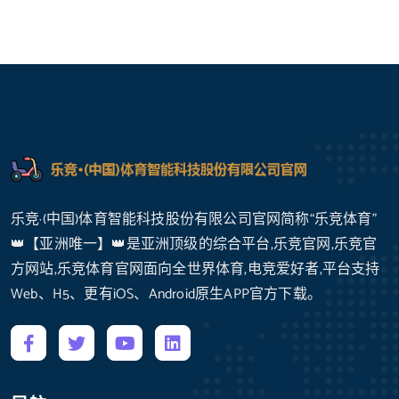
乐竞·(中国)体育智能科技股份有限公司官网简称“乐竞体育”
👑【亚洲唯一】👑是亚洲顶级的综合平台,乐竞官网,乐竞官
方网站,乐竞体育官网面向全世界体育,电竞爱好者,平台支持
Web、H5、更有iOS、Android原生APP官方下载。