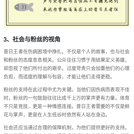
3、社会与粉丝的视角
昔日王者在伤病困境中挣扎，不仅是个人的故事，也与社会
和粉丝的态度息息相关。公众往往习惯于用结果定义英雄，
却忽视了他们所付出的艰辛。过度苛责只会加重他们的心理
负担，而适度的理解与包容，才能让他们走得更稳。
粉丝的支持在此过程中尤为关键。当他们因伤病而表现不佳
时，粉丝的一句鼓励往往比成千上万的掌声更有力量。体育
不只是竞技，更是一种情感连接。昔日王者需要的不仅是鲜
花与掌声，更是在人生低谷时依然有人站在身边。
社会还应当通过合理的保障机制，为他们提供更好的支持。