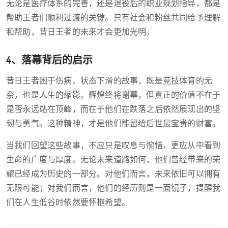
无论是医疗体系的完善，还是退役后的职业规划指导，都是
帮助王者们顺利过渡的关键。只有社会和粉丝共同给予理解
和帮助，昔日王者的未来才会更加光明。
4、落幕背后的启示
昔日王者困于伤病、状态下滑的故事，既是竞技体育的无
奈，也是人生的缩影。辉煌终将谢幕，但真正的价值不在于
是否永远站在顶峰，而在于他们在跌落之后依然展现出的坚
韧与勇气。这种精神，才是他们能留给后世最宝贵的财富。
当我们回望这些故事，不应只是叹息与惋惜，更应从中看到
生命的广度与厚度。无论未来道路如何，他们曾经带来的荣
耀已经成为历史的一部分。对他们而言，未来依旧可以拥有
无限可能；对我们而言，他们的经历则是一面镜子，提醒我
们在人生低谷时依然要怀抱希望。