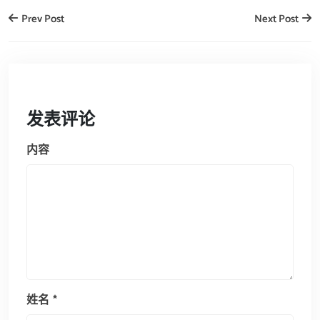
Prev Post
Next Post
发表评论
内容
姓名
*