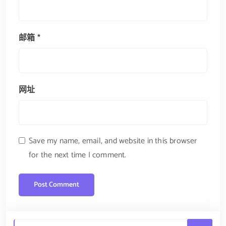
邮箱
*
网址
Save my name, email, and website in this browser
for the next time I comment.