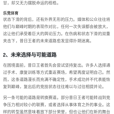
甘，却又无力摆脱命运的桎梏。
乐竞体育
状态下滑的背后，还有外界无形的压力。媒体和公众往往将
他们与巅峰时期的表现作对比，任何一次失误都会被放大，
这让他们承受着巨大的舆论压力。在伤病和状态下滑的双重
夹击下，昔日王者的未来道路愈发显得扑朔迷离。
2、未来选择与可能道路
在困境面前，昔日王者首先会尝试坚持复出。许多人选择通
过手术、康复训练等方式重返赛场，希望再度证明自己。然
而，这条道路漫长而充满不确定性，手术成功并不代表能恢
复到巅峰，复出后的竞技状态往往难以与过往相提并论。
另一条可能的道路是转换赛道。部分昔日王者可能转战到竞
争压力相对较小的联赛，或者选择从事体育之外的事业。这
样的转型虽然意味着放下部分荣誉，但也让他们在新的舞台