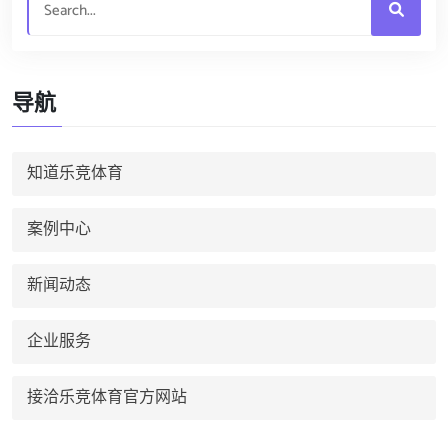
导航
知道乐竞体育
案例中心
新闻动态
企业服务
接洽乐竞体育官方网站