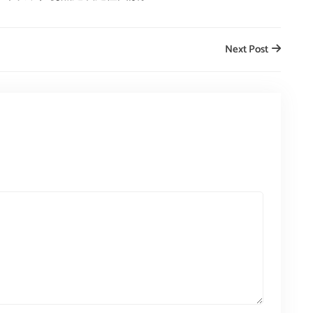
Next Post