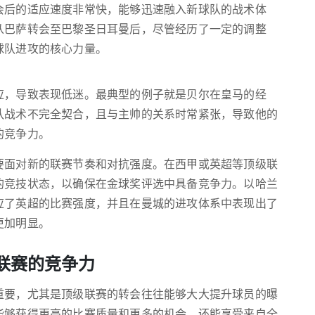
会后的适应速度非常快，能够迅速融入新球队的战术体
从巴萨转会至巴黎圣日耳曼后，尽管经历了一定的调整
球队进攻的核心力量。
应，导致表现低迷。最典型的例子就是贝尔在皇马的经
队战术不完全契合，且与主帅的关系时常紧张，导致他的
的竞争力。
要面对新的联赛节奏和对抗强度。在西甲或英超等顶级联
的竞技状态，以确保在金球奖评选中具备竞争力。以哈兰
应了英超的比赛强度，并且在曼城的进攻体系中表现出了
更加明显。
联赛的竞争力
重要，尤其是顶级联赛的转会往往能够大大提升球员的曝
能够获得更高的比赛质量和更多的机会，还能享受来自全