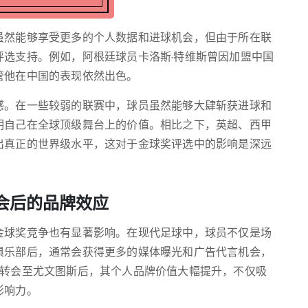
虽然能够享受更多的个人数据和进球机会，但由于所在联
评选支持。例如，阿根廷球员卡洛斯·特维斯曾因加盟中国
管他在中国的表现依然出色。
感。在一些较弱的联赛中，球员虽然能够大肆斩获进球和
明自己在全球顶级舞台上的价值。相比之下，英超、西甲
出真正的世界级水平，这对于金球奖评选中的影响是深远
会后的品牌效应
金球奖竞争也有显著影响。在现代足球中，球员不仅是场
俱乐部后，通常会获得更多的媒体曝光和广告代言机会，
罗转会至尤文图斯后，其个人品牌价值大幅提升，不仅吸
影响力。