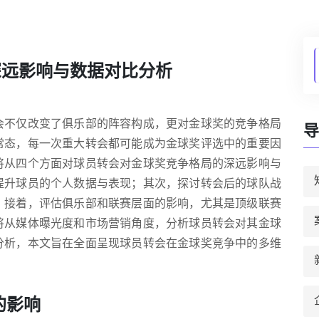
深远影响与数据对比分析
会不仅改变了俱乐部的阵容构成，更对金球奖的竞争格局
导
常态，每一次重大转会都可能成为金球奖评选中的重要因
将从四个方面对球员转会对金球奖竞争格局的深远影响与
提升球员的个人数据与表现；其次，探讨转会后的球队战
；接着，评估俱乐部和联赛层面的影响，尤其是顶级联赛
将从媒体曝光度和市场营销角度，分析球员转会对其金球
分析，本文旨在全面呈现球员转会在金球奖竞争中的多维
的影响