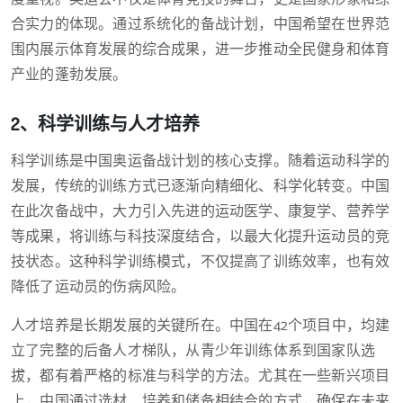
合实力的体现。通过系统化的备战计划，中国希望在世界范
围内展示体育发展的综合成果，进一步推动全民健身和体育
产业的蓬勃发展。
2、科学训练与人才培养
科学训练是中国奥运备战计划的核心支撑。随着运动科学的
发展，传统的训练方式已逐渐向精细化、科学化转变。中国
在此次备战中，大力引入先进的运动医学、康复学、营养学
等成果，将训练与科技深度结合，以最大化提升运动员的竞
技状态。这种科学训练模式，不仅提高了训练效率，也有效
降低了运动员的伤病风险。
人才培养是长期发展的关键所在。中国在42个项目中，均建
立了完整的后备人才梯队，从青少年训练体系到国家队选
拔，都有着严格的标准与科学的方法。尤其在一些新兴项目
上，中国通过选材、培养和储备相结合的方式，确保在未来