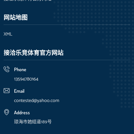
网站地图
XML
接洽乐竞体育官方网站
Phone
13594780164
Email
contested@yahoo.com
Address
琼海市她结道189号