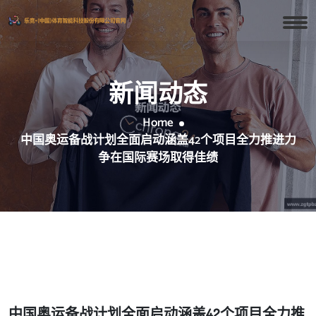
新闻动态
Home
中国奥运备战计划全面启动涵盖42个项目全力推进力
争在国际赛场取得佳绩
中国奥运备战计划全面启动涵盖42个项目全力推