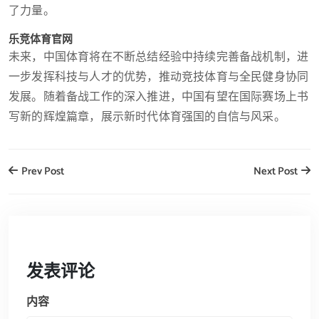
了力量。
乐竞体育官网
未来，中国体育将在不断总结经验中持续完善备战机制，进
一步发挥科技与人才的优势，推动竞技体育与全民健身协同
发展。随着备战工作的深入推进，中国有望在国际赛场上书
写新的辉煌篇章，展示新时代体育强国的自信与风采。
Prev Post
Next Post
发表评论
内容