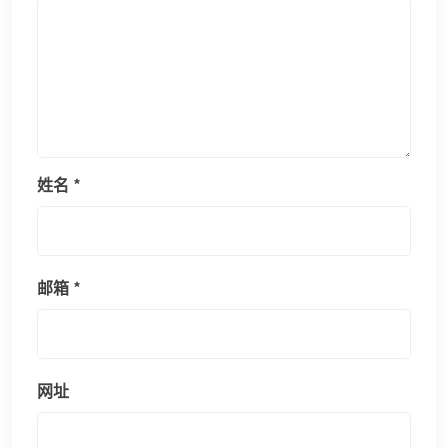
姓名
*
邮箱
*
网址