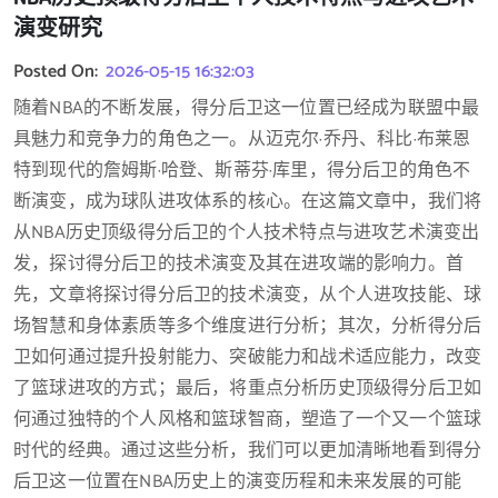
演变研究
Posted On:
2026-05-15 16:32:03
随着NBA的不断发展，得分后卫这一位置已经成为联盟中最
具魅力和竞争力的角色之一。从迈克尔·乔丹、科比·布莱恩
特到现代的詹姆斯·哈登、斯蒂芬·库里，得分后卫的角色不
断演变，成为球队进攻体系的核心。在这篇文章中，我们将
从NBA历史顶级得分后卫的个人技术特点与进攻艺术演变出
发，探讨得分后卫的技术演变及其在进攻端的影响力。首
先，文章将探讨得分后卫的技术演变，从个人进攻技能、球
场智慧和身体素质等多个维度进行分析；其次，分析得分后
卫如何通过提升投射能力、突破能力和战术适应能力，改变
了篮球进攻的方式；最后，将重点分析历史顶级得分后卫如
何通过独特的个人风格和篮球智商，塑造了一个又一个篮球
时代的经典。通过这些分析，我们可以更加清晰地看到得分
后卫这一位置在NBA历史上的演变历程和未来发展的可能