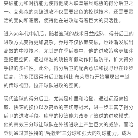
突破能力和对抗能力使得他成为联盟最具威胁的得分后卫之
一。艾弗森的突破进攻不仅需要出色的控球技术，还需要灵
活的变向和速度，使得他在进攻端有着巨大的灵活性。
进入90年代中期后，随着篮球的战术日益成熟，得分后卫的
进攻方式变得更加复杂。乔丹不仅依赖突破，也逐渐发展出
高效的中投技术，尤其是在季后赛中，他的进攻策略更加注
重把握空间，通过精准的跳投和假动作打破防守，扩大得分
手段的多样性。此外，得分后卫的配合意识和视野也在逐步
提高，许多顶级得分后卫如科比·布莱恩特开始展现出卓越
的传球视野，拉开球队进攻的空间。
现代篮球的得分后卫，尤其是库里和哈登，通过远距离投
篮、快速的换位以及高效的空切等战术，进一步丰富了得分
后卫的进攻手段。库里的投篮能力改变了篮球的进攻模式，
他的高效三分球让球队在外线进攻上产生巨大的威胁，而哈
登则通过其独特的“后撤步”三分球和强大的罚球能力，成为