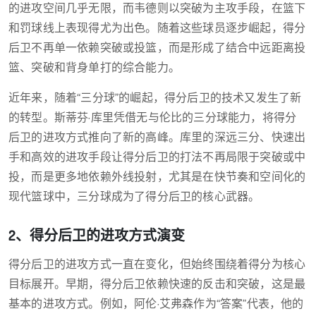
的进攻空间几乎无限，而韦德则以突破为主攻手段，在篮下
和罚球线上表现得尤为出色。随着这些球员逐步崛起，得分
后卫不再单一依赖突破或投篮，而是形成了结合中远距离投
篮、突破和背身单打的综合能力。
近年来，随着“三分球”的崛起，得分后卫的技术又发生了新
的转型。斯蒂芬·库里凭借无与伦比的三分球能力，将得分
后卫的进攻方式推向了新的高峰。库里的深远三分、快速出
手和高效的进攻手段让得分后卫的打法不再局限于突破或中
投，而是更多地依赖外线投射，尤其是在快节奏和空间化的
现代篮球中，三分球成为了得分后卫的核心武器。
2、得分后卫的进攻方式演变
得分后卫的进攻方式一直在变化，但始终围绕着得分为核心
目标展开。早期，得分后卫依赖快速的反击和突破，这是最
基本的进攻方式。例如，阿伦·艾弗森作为“答案”代表，他的