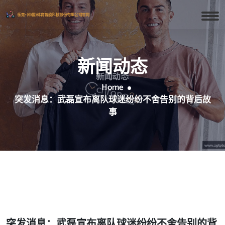
新闻动态
Home
突发消息：武磊宣布离队球迷纷纷不舍告别的背后故
事
突发消息：武磊宣布离队球迷纷纷不舍告别的背