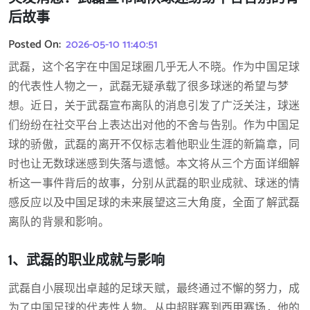
后故事
Posted On:
2026-05-10 11:40:51
武磊，这个名字在中国足球圈几乎无人不晓。作为中国足球
的代表性人物之一，武磊无疑承载了很多球迷的希望与梦
想。近日，关于武磊宣布离队的消息引发了广泛关注，球迷
们纷纷在社交平台上表达出对他的不舍与告别。作为中国足
球的骄傲，武磊的离开不仅标志着他职业生涯的新篇章，同
时也让无数球迷感到失落与遗憾。本文将从三个方面详细解
析这一事件背后的故事，分别从武磊的职业成就、球迷的情
感反应以及中国足球的未来展望这三大角度，全面了解武磊
离队的背景和影响。
1、武磊的职业成就与影响
武磊自小展现出卓越的足球天赋，最终通过不懈的努力，成
为了中国足球的代表性人物。从中超联赛到西甲赛场，他的