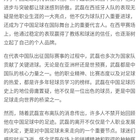
进步与突破都让球迷感到骄傲。武磊在西班牙人队的表现无
疑是他职业生涯的一大亮点，他不仅为球队打入重要进球，
还成为了中国足球在国际舞台上的重要代言人。在西甲赛场
上，他通过稳定的表现赢得了教练和球迷的信任，也逐渐树
立起了自己的个人品牌。
在代表中国队出征国际赛事的过程中，武磊也多次为国家队
贡献了关键进球。无论是在亚洲杯还是世预赛，武磊都是中
国队的核心力量之一。他的职业精神、比赛态度以及对足球
的热爱，都是许多年轻球员学习的榜样。武磊在中国足球历
史上的地位毋庸置疑，他不仅是一位出色的球员，更是中国
足球走向世界的桥梁之一。
然而，随着武磊宣布离队的消息传出，许多人不禁开始回顾
他在中国足球中的足迹。武磊的离开不仅仅是个人职业发展
的决定，更是对中国足球未来走向的一个重要节点。球迷们
感叹时光飞逝，怀念武磊在场上的拼搏精神和取得的种种辉