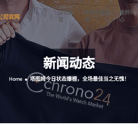
公司首
知道乐竞体
案例中
页
育
心
新闻动态
Home
塔图姆今日状态爆棚，全场最佳当之无愧！