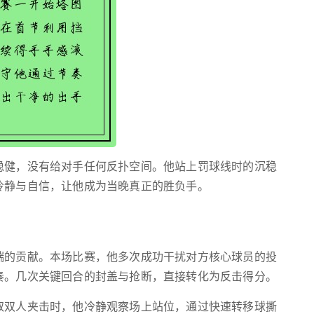
稳健，没有给对手任何反扑空间。他站上罚球线时的沉稳
冷静与自信，让他成为当晚真正的胜负手。
端的贡献。本场比赛，他多次成功干扰对方核心球员的投
奏。几次关键回合的封盖与抢断，直接转化为反击得分。
取双人夹击时，他冷静观察场上站位，通过快速转移球撕