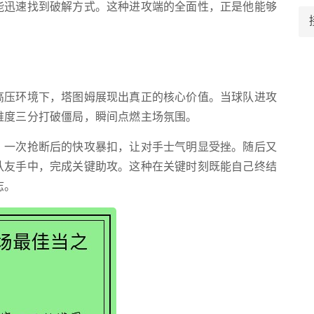
能迅速找到破解方式。这种进攻端的全面性，正是他能够
高压环境下，塔图姆展现出真正的核心价值。当球队进攻
难度三分打破僵局，瞬间点燃主场氛围。
。一次抢断后的快攻暴扣，让对手士气明显受挫。随后又
队友手中，完成关键助攻。这种在关键时刻既能自己终结
志。